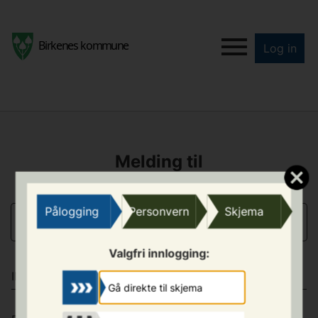
Log in
Melding til
trafikksikkerhetsutvalget
Pålogging
Personvern
Skjema
KONTAKTINFORMASJON
Valgfri innlogging:
INNSENDER AV SKJEMA
Gå direkte til skjema