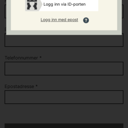
Fornavn
*
Logg inn via ID-porten
Logg inn med epost
Etternavn
*
Telefonnummer
*
Epostadresse
*