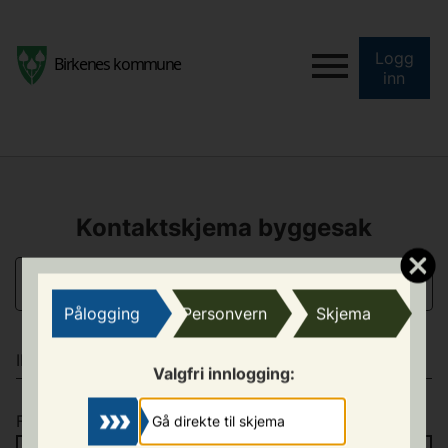
Logg
inn
Kontaktskjema byggesak
KONTAKTINFORMASJON
Pålogging
Personvern
Skjema
INNSENDER AV SKJEMA
Valgfri innlogging:
Fornavn
*
Gå direkte til skjema