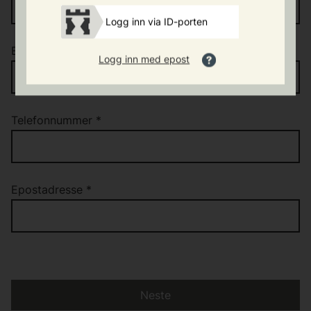
Logg inn via ID-porten
Etternavn
*
Logg inn med epost
Telefonnummer
*
Epostadresse
*
Neste