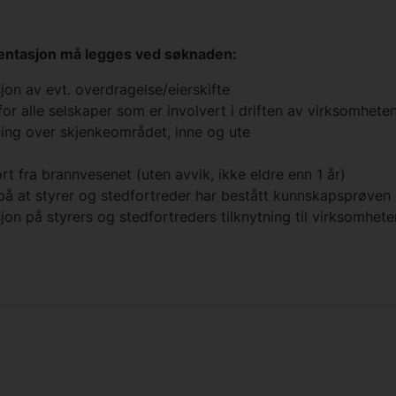
ntasjon må legges ved søknaden:
on av evt. overdragelse/eierskifte
for alle selskaper som er involvert i driften av virksomhete
ning over skjenkeområdet, inne og ute
t
rt fra brannvesenet (uten avvik, ikke eldre enn 1 år)
på at styrer og stedfortreder har bestått kunnskapsprøven
n på styrers og stedfortreders tilknytning til virksomhete