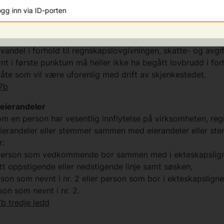
gg inn via ID-porten
daglig leder og personer som har vesentlig innflytelse på v
 vandel i forhold til regnskapslovgivningen, skatte- og avgi
t i første punktum må heller ikke ha begått lovbrudd i forh
åte som vil være uforenlig med drift av skjenkestedet.
-7b
 eierandeler
om en person har vesentlig innflytelse på virksomheten, re
randeler eller stemmer sammen med eierandeler eller ste
r:
er person som vedkommende bor sammen med i ekteskapslign
ett oppstigende eller nedstigende linje samt søsken,
erson som nevnt i nr. 2 eller person som bor i ekteskapslign
n som nevnt i nr. 2.
b tredje ledd