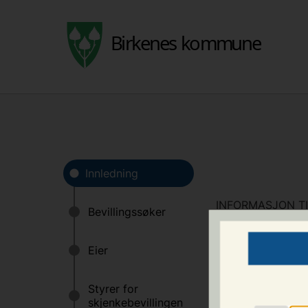
INFORMASJON TI
Definisjon av bev
Bevillingssøker e
person eller en ju
Vedkommende er an