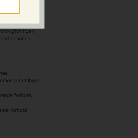
irksomheten, må ha
ftslovgivningen.
old til annen
gnes
mmer som tilhører
ende forhold,
ende forhold