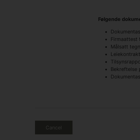
Følgende dokume
Dokumentasj
Firmaattest 
Målsatt teg
Leiekontrak
Tilsynsrappo
Bekreftelse 
Dokumentasjo
Cancel