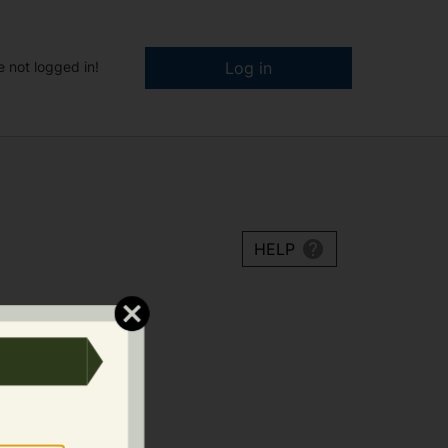
e not logged in!
Log in
HELP
en være en fysisk
p med delt ansvar.
et til driften av