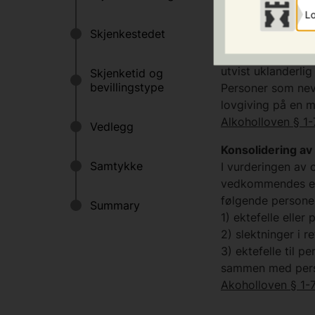
virksomheten.
Lo
Krav om vandel
Bevillingshaver, 
utvist uklanderlig
Personer som nevn
lovgiving på en m
Alkoholloven § 1
Konsolidering av
I vurderingen av 
vedkommendes eie
følgende persone
1) ektefelle ell
2) slektninger i r
3) ektefelle til p
sammen med perso
Akoholloven § 1-7